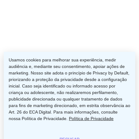
facebook
instagram
phone
email
Usamos cookies para melhorar sua experiência, medir
audiência e, mediante seu consentimento, apoiar ações de
marketing. Nosso site adota o princípio de Privacy by Default,
priorizando a proteção da privacidade desde a configuração
inicial. Caso seja identificado ou informado acesso por
Categorias
criança ou adolescente, não realizaremos perfilamento,
publicidade direcionada ou qualquer tratamento de dados
Galeria de Fotos
Matérias Científicas
para fins de marketing direcionado, em estrita observância ao
Art. 26 do ECA Digital. Para mais informações, consulte
nossa Política de Privacidade.
Política de Privacidade
Notícias
© 2026 APCD. Rua 9 de Julho, 2340 – Centro –