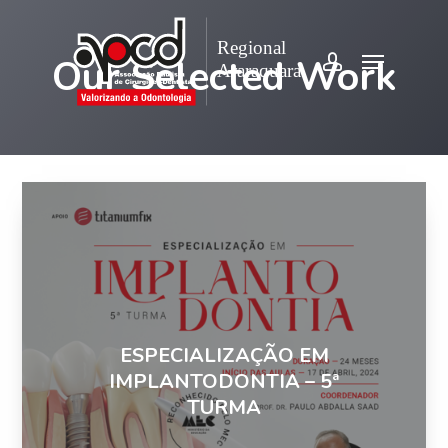
Skip
account
to
Menu
Our Selected Work
Close
main
Menu
content
ESPECIALIZAÇÃO EM
IMPLANTODONTIA – 5ª
TURMA