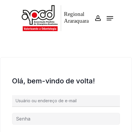
Skip
account
to
Menu
Close
main
Menu
content
Olá, bem-vindo de volta!