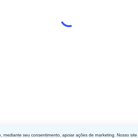
Manter logado
Forgot Password?
Entrar
facebook
instagram
phone
email
Categorias
Galeria de Fotos
Matérias Científicas
Notícias
, mediante seu consentimento, apoiar ações de marketing. Nosso site