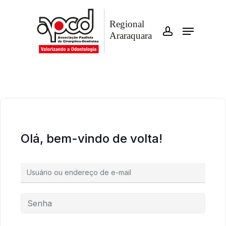
Skip
account
to
Menu
Close
main
Menu
content
Olá, bem-vindo de volta!